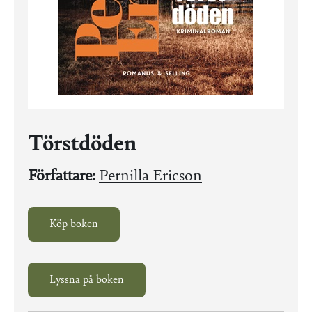
Törstdöden
Författare:
Pernilla Ericson
Köp boken
Lyssna på boken