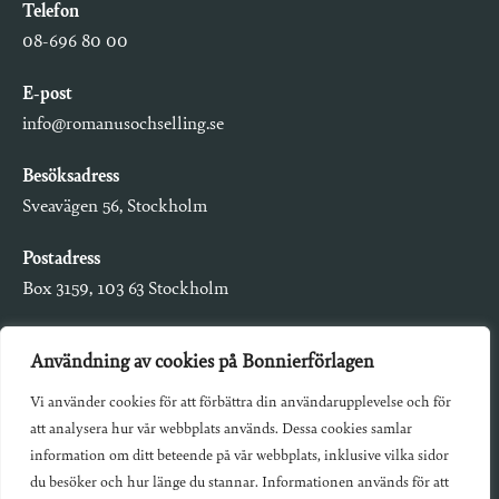
Telefon
08-696 80 00
E-post
info@romanusochselling.se
Besöksadress
Sveavägen 56, Stockholm
Postadress
Box 3159, 103 63 Stockholm
Användning av cookies på Bonnierförlagen
Vi använder cookies för att förbättra din användarupplevelse och för
Om Bonnierförlagen
att analysera hur vår webbplats används. Dessa cookies samlar
Cookies
information om ditt beteende på vår webbplats, inklusive vilka sidor
du besöker och hur länge du stannar. Informationen används för att
Integritetspolicy