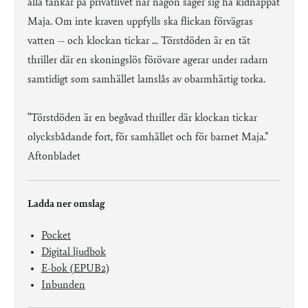
alla tankar på privatlivet när någon säger sig ha kidnappat
Maja. Om inte kraven uppfylls ska flickan förvägras
vatten -- och klockan tickar … Törstdöden är en tät
thriller där en skoningslös förövare agerar under radarn
samtidigt som samhället lamslås av obarmhärtig torka.
”Törstdöden är en begåvad thriller där klockan tickar
olycksbådande fort, för samhället och för barnet Maja."
Aftonbladet
Ladda ner omslag
Pocket
Digital ljudbok
E-bok (EPUB2)
Inbunden