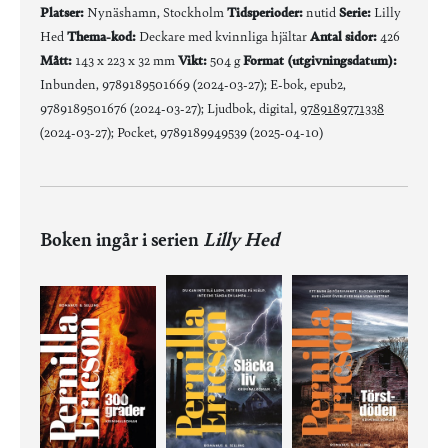
Platser:
Nynäshamn, Stockholm
Tidsperioder:
nutid
Serie:
Lilly
Hed
Thema-kod:
Deckare med kvinnliga hjältar
Antal sidor:
426
Mått:
143 x 223 x 32 mm
Vikt:
504 g
Format (utgivningsdatum):
Inbunden, 9789189501669 (2024-03-27); E-bok, epub2,
9789189501676 (2024-03-27); Ljudbok, digital,
9789189771338
(2024-03-27); Pocket, 9789189949539 (2025-04-10)
Boken ingår i serien
Lilly Hed