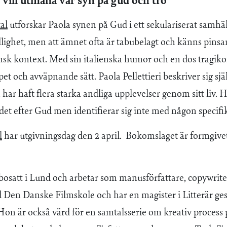
i vill utmana vår syn på gud och tro
al
utforskar Paola synen på Gud i ett sekulariserat samhä
lighet, men att ämnet ofta är tabubelagt och känns pin
vensk kontext. Med sin italienska humor och en dos tragi
pet och avväpnande sätt. Paola Pellettieri beskriver sig sj
ar haft flera starka andliga upplevelser genom sitt liv. 
et efter Gud men identifierar sig inte med någon specifik
l
har utgivningsdag den 2 april. Bokomslaget är formgivet
bosatt i Lund och arbetar som manusförfattare, copywrit
 Den Danske Filmskole och har en magister i Litterär ges
Hon är också värd för en samtalsserie om kreativ process 