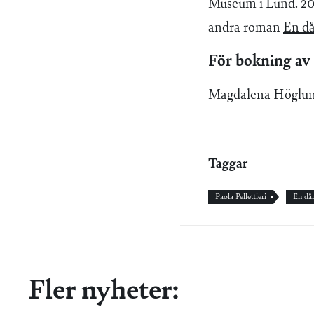
Museum i Lund. 20
andra roman
En då
För bokning av 
Magdalena Höglund
Taggar
Paola Pellettieri
En dår
Fler nyheter: