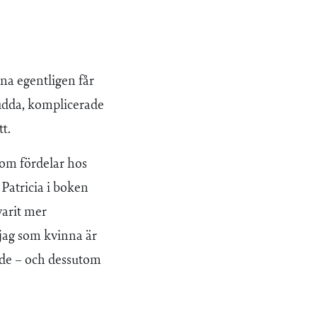
nna egentligen får
judda, komplicerade
t.
om fördelar hos
Patricia i boken
varit mer
 jag som kvinna är
ande – och dessutom