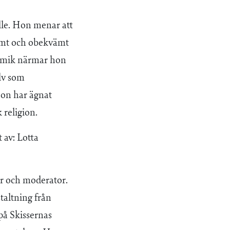
lle. Hon menar att
samt och obekvämt
komik närmar hon
älv som
Hon har ägnat
 religion.
 av: Lotta
er och moderator.
taltning från
på Skissernas