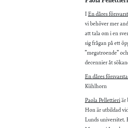
Paola Pellettier
I
En dåres försvarst
vi behöver mer and
att tala om i en s
sig frågan på ett öp
”megatroende” och h
decennier åt sökand
En dåres försvarsta
Kühlhorn
Paola Pellettieri
är 
Hon är utbildad vid
Lunds universitet. 