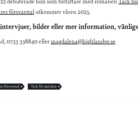
22 debuterade hon som författare med romanen
Tack fö
res försvarstal
utkommer våren 2025.
intervjuer, bilder eller mer information, vänlig
, 0733 338840 eller
magdalena@highlandpr.se
es försvarstal
Tack för matchen