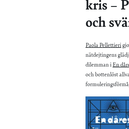
kris – 
och svä
Paola Pellettieri
gjo
nätdejtingens gläd
dilemman i
En dåre
och bottenlöst all
formuleringsförmåg