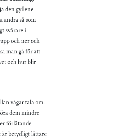
ja den gyllene
dla andra så som
gt svårare i
s upp och ner och
ska man gå för att
et och hur blir
ällan vågar tala om.
h göra dem mindre
er förlåtande –
 är betydligt lättare