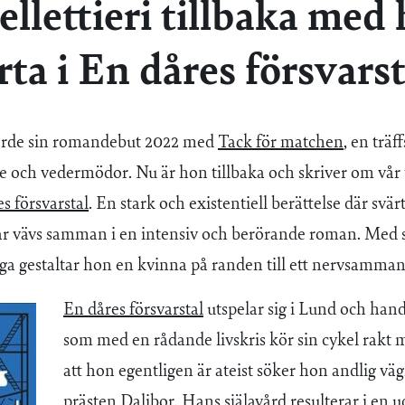
Pellettieri tillbaka me
rta i En dåres försvarst
rde sin romandebut 2022 med
Tack för matchen
, en träf
je och vedermödor. Nu är hon tillbaka och skriver om vår 
s försvarstal
. En stark och existentiell berättelse där svä
var vävs samman i en intensiv och berörande roman. Med 
a gestaltar hon en kvinna på randen till ett nervsammanb
En dåres försvarstal
utspelar sig i Lund och hand
som med en rådande livskris kör sin cykel rakt m
att hon egentligen är ateist söker hon andlig vä
prästen Dalibor. Hans själavård resulterar i en 