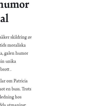
d humor
al
fsäker skildring av
tids moraliska
rta, galen humor
sin unika
rott .
lar om Patricia
ot en buss. Trots
gledning hos
udda utmaning: