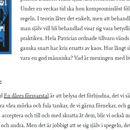
Under en veckas tid ska hon kompromisslöst föl
regeln. I teorin låter det enkelt, men att behan
man själv vill bli behandlad visar sig vara betydli
praktiken. Hela Patricias ordnade tillvaro vänd
ganska snart har kris ersatts av kaos. Hur långt 
vara en god människa? Vad är meningen med liv
:
ed
En dåres försvarstal
är att belysa det förbjudna, det vi s
era våra mörka och fula tankar, de vi gärna förnekar, oc
acceptera och till och med skratta åt dem, blir vi också m
och andra. Men det är jobbigt att se sig själv i spegeln, det