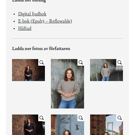
Ladda ner omslag
Digital ljudbok
E-bok (Epub3 – Reflowable)
Häftad
Ladda ner foton av författaren