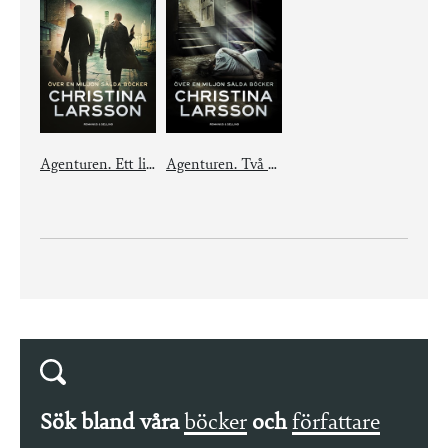
Agenturen. Ett livsavgörande beslut
Agenturen. Två sidor av samma mynt
Sök bland våra
böcker
och
författare