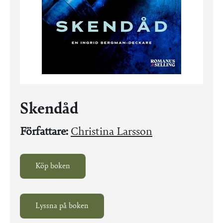
Skendåd
Författare:
Christina Larsson
Köp boken
Lyssna på boken