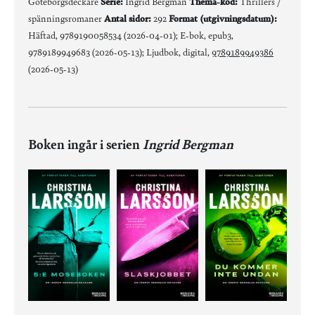
Göteborgsdeckare
Serie:
Ingrid Bergman
Thema-kod:
Thrillers /
spänningsromaner
Antal sidor:
292
Format (utgivningsdatum):
Häftad, 9789190058534 (2026-04-01); E-bok, epub3,
9789189949683 (2026-05-13); Ljudbok, digital,
9789189949386
(2026-05-13)
Boken ingår i serien
Ingrid Bergman