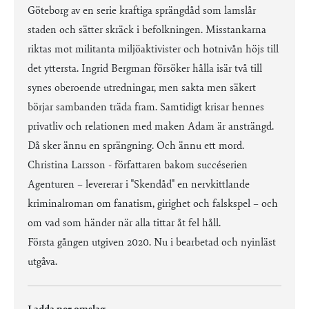
Göteborg av en serie kraftiga sprängdåd som lamslår
staden och sätter skräck i befolkningen. Misstankarna
riktas mot militanta miljöaktivister och hotnivån höjs till
det yttersta. Ingrid Bergman försöker hålla isär två till
synes oberoende utredningar, men sakta men säkert
börjar sambanden träda fram. Samtidigt krisar hennes
privatliv och relationen med maken Adam är ansträngd.
Då sker ännu en sprängning. Och ännu ett mord.
Christina Larsson - författaren bakom succéserien
Agenturen – levererar i "Skendåd" en nervkittlande
kriminalroman om fanatism, girighet och falskspel – och
om vad som händer när alla tittar åt fel håll.
Första gången utgiven 2020. Nu i bearbetad och nyinläst
utgåva.