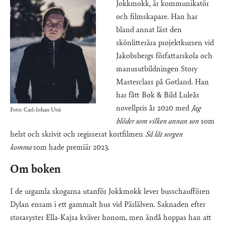
Jokkmokk, är kommunikatör
och filmskapare. Han har
bland annat läst den
skönlitterära projektkursen vid
Jakobsbergs författarskola och
manusutbildningen Story
Masterclass på Gotland. Han
har fått Bok & Bild Luleås
novellpris år 2020 med
Jag
Foto: Carl-Johan Utsi
blöder som vilken annan son
som
helst och skrivit och regisserat kortfilmen
Så låt sorgen
komma
som hade premiär 2023.
Om boken
I de urgamla skogarna utanför Jokkmokk lever busschauffören
Dylan ensam i ett gammalt hus vid Pärlälven. Saknaden efter
storasyster Ella-Kajsa kväver honom, men ändå hoppas han att