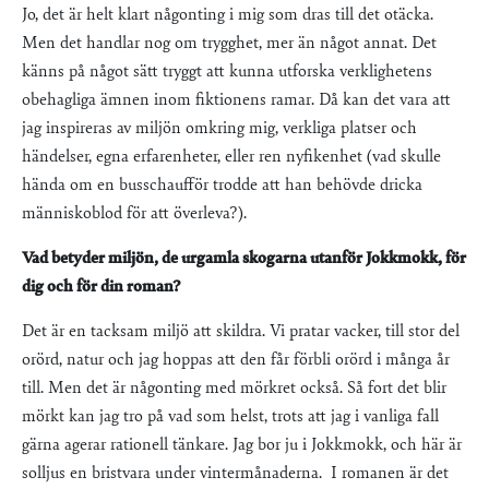
Jo, det är helt klart någonting i mig som dras till det otäcka.
Men det handlar nog om trygghet, mer än något annat. Det
känns på något sätt tryggt att kunna utforska verklighetens
obehagliga ämnen inom fiktionens ramar. Då kan det vara att
jag inspireras av miljön omkring mig, verkliga platser och
händelser, egna erfarenheter, eller ren nyfikenhet (vad skulle
hända om en busschaufför trodde att han behövde dricka
människoblod för att överleva?).
Vad betyder miljön, de urgamla skogarna utanför Jokkmokk, för
dig och för din roman?
Det är en tacksam miljö att skildra. Vi pratar vacker, till stor del
orörd, natur och jag hoppas att den får förbli orörd i många år
till. Men det är någonting med mörkret också. Så fort det blir
mörkt kan jag tro på vad som helst, trots att jag i vanliga fall
gärna agerar rationell tänkare. Jag bor ju i Jokkmokk, och här är
solljus en bristvara under vintermånaderna. I romanen är det