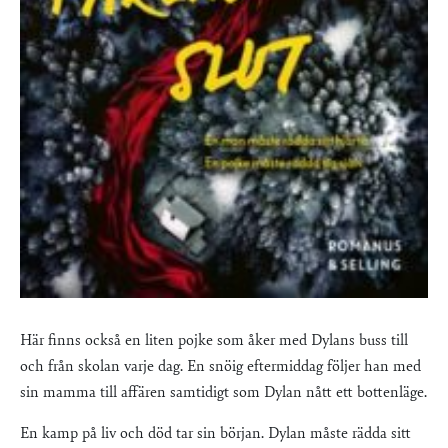
Här finns också en liten pojke som åker med Dylans buss till
och från skolan varje dag. En snöig eftermiddag följer han med
sin mamma till affären samtidigt som Dylan nått ett bottenläge.
En kamp på liv och död tar sin början. Dylan måste rädda sitt