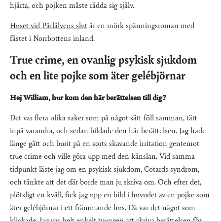
hjärta, och pojken måste rädda sig själv.
Huset vid Pärlälvens slut
är en mörk spänningsroman med
fästet i Norrbottens inland.
True crime, en ovanlig psykisk sjukdom
och en lite pojke som äter gelébjörnar
Hej William, hur kom den här berättelsen till dig?
Det var flera olika saker som på något sätt föll samman, tätt
inpå varandra, och sedan bildade den här berättelsen. Jag hade
länge gått och burit på en sorts skavande irritation gentemot
true crime och ville göra upp med den känslan. Vid samma
tidpunkt läste jag om en psykisk sjukdom, Cotards syndrom,
och tänkte att det där borde man ju skriva om. Och efter det,
plötsligt en kväll, fick jag upp en bild i huvudet av en pojke som
äter gelébjörnar i ett främmande hus. Då var det något som
klickade. Jag var helt enkelt tvungen att skriva berättelsen för