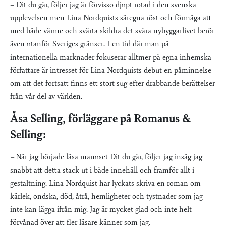
– Dit du går, följer jag är förvisso djupt rotad i den svenska
upplevelsen men Lina Nordquists säregna röst och förmåga att
med både värme och svärta skildra det svåra nybyggarlivet berör
även utanför Sveriges gränser. I en tid där man på
internationella marknader fokuserar alltmer på egna inhemska
författare är intresset för Lina Nordquists debut en påminnelse
om att det fortsatt finns ett stort sug efter drabbande berättelser
från vår del av världen.
Åsa Selling, förläggare på Romanus &
Selling:
–
När jag började läsa manuset
Dit du går, följer jag
insåg jag
snabbt att detta stack ut i både innehåll och framför allt i
gestaltning. Lina Nordquist har lyckats skriva en roman om
kärlek, ondska, död, åtrå, hemligheter och tystnader som jag
inte kan lägga ifrån mig. Jag är mycket glad och inte helt
förvånad över att fler läsare känner som jag.