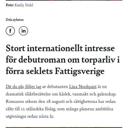
Foto:
Emily Dahl
Dela nyheten
Stort internationellt intresse
för debutroman om torparliv i
förra seklets Fattigsverige
Dit du går, följer jag
av debutanten
Lina Nordquist
är en
dramatisk släktberättelse om kärlek, vanmakt och galenskap.
Romanen utkom den 18 augusti och rättigheterna har redan
sålts till 11 utländska förlag, som många planerar ambitiösa
utgivningar redan nästa år.