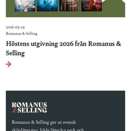
2026-05-19
Romanus & Selling
Höstens utgivning 2026 från Romanus &
Selling
Romanus & Selling ger ut svensk
skönlitteratur, både litterära verk och