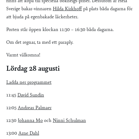
finns att köpa till speciella bokhelgs-priser. Dessutom är Hela
Sverige bakar-vinnaren
Hilda Kirkhoff
på plats båda dagarna för
att bjuda på egenbakade läckerheter.
Porten står öppen klockan 11:30 – 16:30 båda dagarna.
Om det regnar, ta med ett paraply.
Varmt välkomna!
Lördag 28 augusti
Ladda ner programmet
11:45
David Sundin
12:05
Andreas Palmaer
12:30
Johanna Mo
och
Ninni Schulman
13:00
Arne Dahl