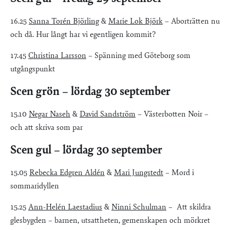
16.25
Sanna Torén Björling
&
Marie Lok Björk
– Aborträtten nu
och då. Hur långt har vi egentligen kommit?
17.45
Christina Larsson
– Spänning med Göteborg som
utgångspunkt
Scen grön – lördag 30 september
15.10
Negar Naseh
&
David Sandström
– Västerbotten Noir –
och att skriva som par
Scen gul – lördag 30 september
15.05
Rebecka Edgren Aldén
&
Mari Jungstedt
– Mord i
sommaridyllen
15.25
Ann-Helén Laestadius
&
Ninni Schulman
– Att skildra
glesbygden – barnen, utsattheten, gemenskapen och mörkret