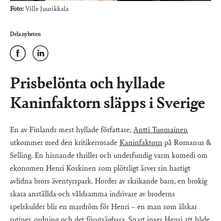
Foto:
Ville Juurikkala
Dela nyheten
Prisbelönta och hyllade
Kaninfaktorn släpps i Sverige
En av Finlands mest hyllade författare,
Antti Tuomainen
utkommer med den kritikerrosade
Kaninfaktorn
på Romanus &
Selling. En hisnande thriller och underfundig varm komedi om
ekonomen Henri Koskinen som plötsligt ärver sin hastigt
avlidna brors äventyrspark. Horder av skrikande barn, en brokig
skara anställda och våldsamma indrivare av broderns
spelskulder blir en mardröm för Henri – en man som älskar
rutiner, ordning och det förutsägbara. Snart inser Henri att både