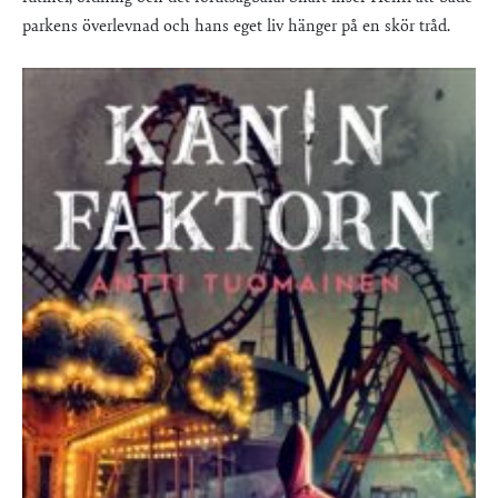
parkens överlevnad och hans eget liv hänger på en skör tråd.