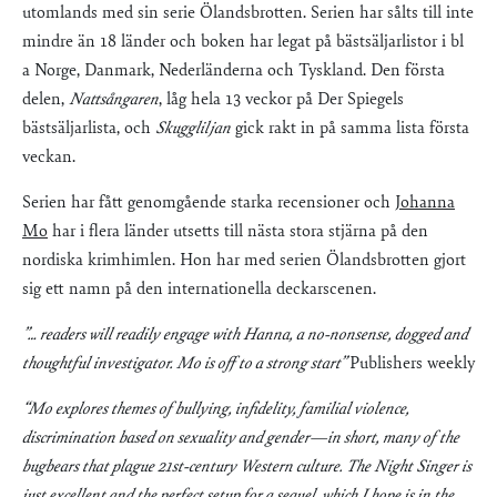
utomlands med sin serie Ölandsbrotten. Serien har sålts till inte
mindre än 18 länder och boken har legat på bästsäljarlistor i bl
a Norge, Danmark, Nederländerna och Tyskland. Den första
delen,
Nattsångaren
, låg hela 13 veckor på Der Spiegels
bästsäljarlista, och
Skuggliljan
gick rakt in på samma lista första
veckan.
Serien har fått genomgående starka recensioner och
Johanna
Mo
har i flera länder utsetts till nästa stora stjärna på den
nordiska krimhimlen. Hon har med serien Ölandsbrotten gjort
sig ett namn på den internationella deckarscenen.
”… readers will readily engage with Hanna, a no-nonsense, dogged and
thoughtful investigator. Mo is off to a strong start”
Publishers weekly
“Mo explores themes of bullying, infidelity, familial violence,
discrimination based on sexuality and gender—in short, many of the
bugbears that plague 21st-century Western culture. The Night Singer is
just excellent and the perfect setup for a sequel, which I hope is in the