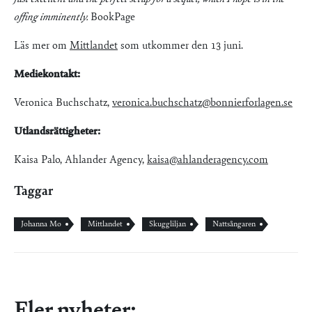
offing imminently.
BookPage
Läs mer om
Mittlandet
som utkommer den 13 juni.
Mediekontakt:
Veronica Buchschatz,
veronica.buchschatz@bonnierforlagen.se
Utlandsrättigheter:
Kaisa Palo, Ahlander Agency,
kaisa@ahlanderagency.com
Taggar
Johanna Mo
Mittlandet
Skuggliljan
Nattsångaren
Fler nyheter: