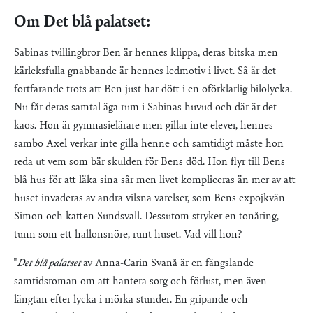
Om Det blå palatset:
Sabinas tvillingbror Ben är hennes klippa, deras bitska men
kärleksfulla gnabbande är hennes ledmotiv i livet. Så är det
fortfarande trots att Ben just har dött i en oförklarlig bilolycka.
Nu får deras samtal äga rum i Sabinas huvud och där är det
kaos. Hon är gymnasielärare men gillar inte elever, hennes
sambo Axel verkar inte gilla henne och samtidigt måste hon
reda ut vem som bär skulden för Bens död. Hon flyr till Bens
blå hus för att läka sina sår men livet kompliceras än mer av att
huset invaderas av andra vilsna varelser, som Bens expojkvän
Simon och katten Sundsvall. Dessutom stryker en tonåring,
tunn som ett hallonsnöre, runt huset. Vad vill hon?
"
Det blå palatset
av Anna-Carin Svanå är en fängslande
samtidsroman om att hantera sorg och förlust, men även
längtan efter lycka i mörka stunder. En gripande och