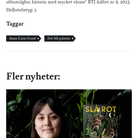
oförutsägbar historia med mycket värme" BTJ-häftet nr 9, 2023.
Helhetsbetyg: 5
Taggar
Anna-Carin Svanå
Det blå palatset
Fler nyheter: