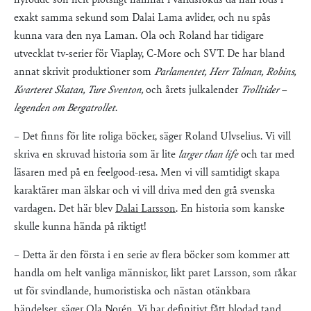
nyfödde son helt plötsligt hamnar i världsfokus då han föds i
exakt samma sekund som Dalai Lama avlider, och nu spås
kunna vara den nya Laman. Ola och Roland har tidigare
utvecklat tv-serier för Viaplay, C-More och SVT. De har bland
annat skrivit produktioner som
Parlamentet, Herr Talman, Robins,
Kvarteret Skatan, Ture Sventon,
och årets julkalender
Trolltider –
legenden om Bergatrollet
.
– Det finns för lite roliga böcker, säger Roland Ulvselius. Vi vill
skriva en skruvad historia som är lite
larger than life
och tar med
läsaren med på en feelgood-resa. Men vi vill samtidigt skapa
karaktärer man älskar och vi vill driva med den grå svenska
vardagen. Det här blev
Dalai Larsson
. En historia som kanske
skulle kunna hända på riktigt!
– Detta är den första i en serie av flera böcker som kommer att
handla om helt vanliga människor, likt paret Larsson, som råkar
ut för svindlande, humoristiska och nästan otänkbara
händelser, säger Ola Norén. Vi har definitivt fått blodad tand.