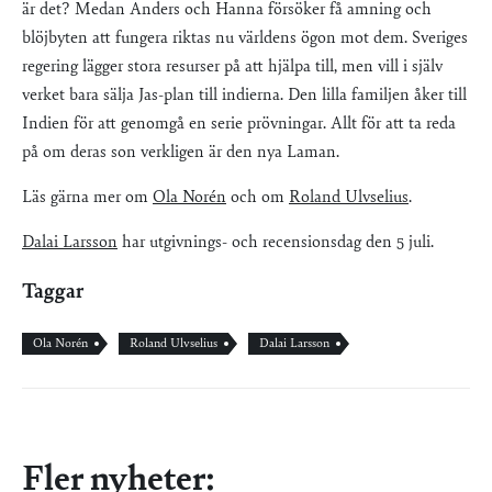
är det? Medan Anders och Hanna försöker få amning och
blöjbyten att fungera riktas nu världens ögon mot dem. Sveriges
regering lägger stora resurser på att hjälpa till, men vill i själv
verket bara sälja Jas-plan till indierna. Den lilla familjen åker till
Indien för att genomgå en serie prövningar. Allt för att ta reda
på om deras son verkligen är den nya Laman.
Läs gärna mer om
Ola Norén
och om
Roland Ulvselius
.
Dalai Larsson
har utgivnings- och recensionsdag den 5 juli.
Taggar
Ola Norén
Roland Ulvselius
Dalai Larsson
Fler nyheter: