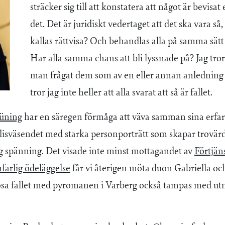
sträcker sig till att konstatera att något är bevisat e
det. Det är juridiskt vedertaget att det ska vara så
kallas rättvisa? Och behandlas alla på samma sä
Har alla samma chans att bli lyssnade på? Jag tror
man frågat dem som av en eller annan anledning
tror jag inte heller att alla svarat att så är fallet.
üning
har en säregen förmåga att väva samman sina erfa
isväsendet med starka personporträtt som skapar trovärd
g spänning. Det visade inte minst mottagandet av
Förtjän
farlig ödeläggelse
får vi återigen möta duon Gabriella och
lösa fallet med pyromanen i Varberg också tampas med utm