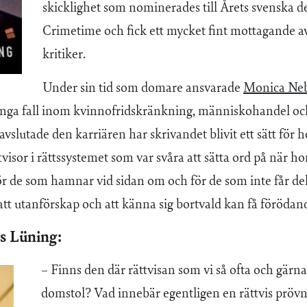
skicklighet som nominerades till Årets svenska d
Crimetime och fick ett mycket fint mottagande av
kritiker.
Under sin tid som domare ansvarade
Monica Neb
nga fall inom kvinnofridskränkning, människohandel oc
avslutade den karriären har skrivandet blivit ett sätt för 
visor i rättssystemet som var svåra att sätta ord på när hon
ör de som hamnar vid sidan om och för de som inte får del
att utanförskap och att känna sig bortvald kan få föröda
s Lüning:
– Finns den där rättvisan som vi så ofta och gärna 
domstol? Vad innebär egentligen en rättvis pröv