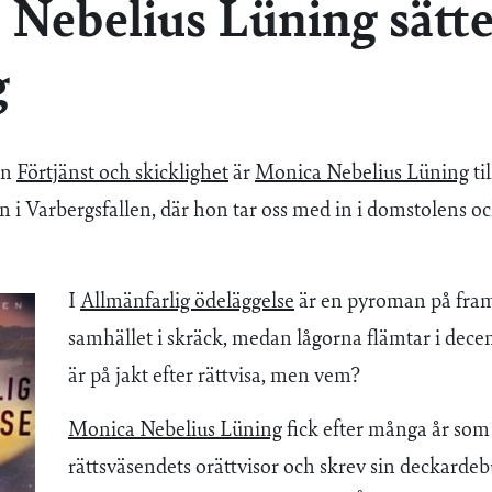
Nebelius Lüning sätte
g
en
Förtjänst och skicklighet
är
Monica Nebelius Lüning
ti
n i Varbergsfallen, där hon tar oss med in i domstolens o
I
Allmänfarlig ödeläggelse
är en pyroman på framf
samhället i skräck, medan lågorna flämtar i de
är på jakt efter rättvisa, men vem?
Monica Nebelius Lüning
fick efter många år so
rättsväsendets orättvisor och skrev sin deckardeb