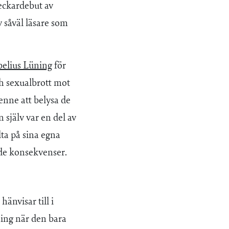
eckardebut av
 såväl läsare som
elius Lüning
för
h sexualbrott mot
henne att belysa de
 själv var en del av
ta på sina egna
nde konsekvenser.
hänvisar till i
ning när den bara