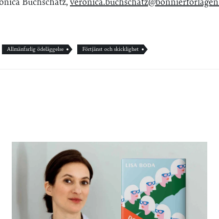
onica Buchschatz,
veronica.buchschatz@bonnierforlagen
Allmänfarlig ödeläggelse
Förtjänst och skicklighet