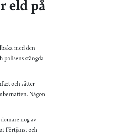
r eld på
llbaka med den
ch polisens stängda
art och sätter
cembernatten. Någon
m domare nog av
ut Förtjänst och