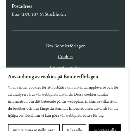
Postadress
Box 3159, 103 63 Stockholm
Om Bonnierförlagen
Cookies
Integritetspolicy
Användning av cookies på Bonnierförlagen
Vi använder cookies för att förbättra din användarupplevelse och för
att analysera hur vår webbplats används. Dessa cookies samlar
information om ditt beteende på vår webbplats, inklusive vilka sidor
du besöker och hur länge du stannar. Informationen används för att
hjälpa oss förstå hur vi kan göra vår webbplats bättre för dig.
Justera mina inställningar
Neka alla
Acceptera alla