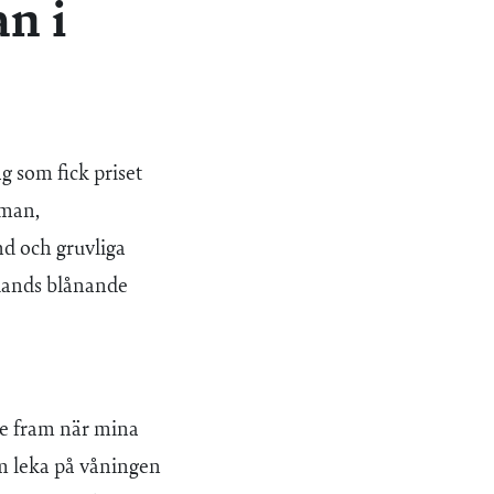
an i
ag
som fick priset
oman,
nd och gruvliga
glands blånande
te fram när mina
m leka på våningen