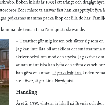
skrubb. Boken inleds år 1935 i ett trångt och dragigt hyr
 storebror Eder måste ta ansvar fast han knappt fyllt fyra å
gas pojkarnas mamma packa ihop det lilla de har. Familje
terkommande tema i Lina Nordquists skrivande.
– Utsatthet gör mig ledsen och sätter sig som en h
Jag kan inte låta bli att skildra det smärtsamma 
skriver också om mod och styrka. Jag skriver o
annan människa kan lyfta och stötta oss och hur
kan göra en annan.
Tigerkakshjärta
är den roman
stolt över, säger Lina Nordquist.
Handling
Året är 1935, vintern är iskall på Brynäs och de