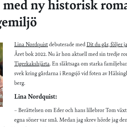
a med ny historisk rom
gemiljö
Lina Nordquist
debuterade med
Dit du går, följer j
Året bok 2022. Nu är hon aktuell med sin tredje r
Tigerkakshjärta
. En släktsaga om starka familjeba
svek kring gårdarna i Rengsjö vid foten av Hälsin
berg.
Lina Nordquist:
– Berättelsen om Eder och hans lillebror Tom väx
egna söner var små. Medan jag skrev hörde jag de