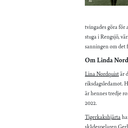
tvingades göra för
stuga i Rengsjö, v
sanningen om det f
Om Linda Nord
Lina Nordquist
är d
riksdagsledamot. H
är hennes tredje r
2022.
Tigerkakshjärta
har
skådespelaren Ger