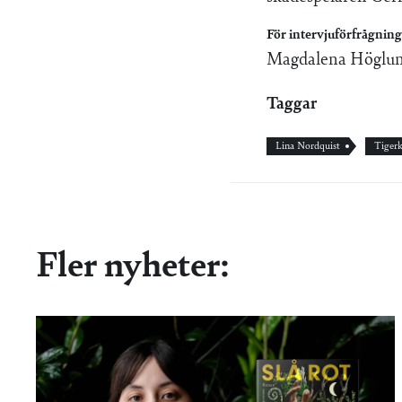
För intervjuförfrågning
Magdalena Höglund
Taggar
Lina Nordquist
Tigerk
Fler nyheter: