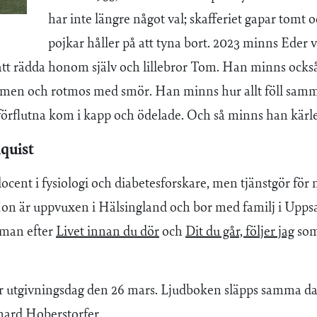
har inte längre något val; skafferiet gapar tomt
pojkar håller på att tyna bort. 2023 minns Eder
 att rädda honom själv och lillebror Tom. Han minns ocks
ärmen och rotmos med smör. Han minns hur allt föll samm
örflutna kom i kapp och ödelade. Och så minns han kärl
quist
ocent i fysiologi och diabetesforskare, men tjänstgör fö
on är uppvuxen i Hälsingland och bor med familj i Upps
oman efter
Livet innan du dör
och
Dit du går, följer jag
som
 utgivningsdag den 26 mars. Ljudboken släpps samma dag
hard Hoberstorfer.