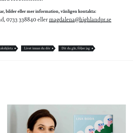
ar, bilder eller mer information, vänligen kontakta:
, 0733 338840 eller
magdalena@highlandpr.se
akshjärta
Livet innan du dör
Dit du går, följer jag