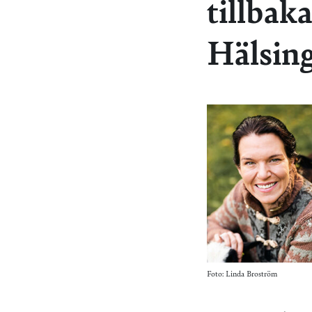
tillbak
Hälsin
Foto: Linda Broström