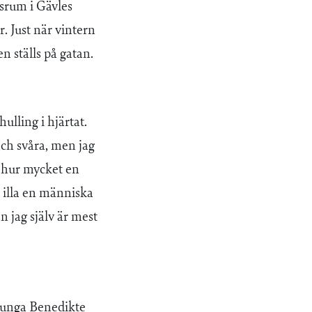
esrum i Gävles
r. Just när vintern
n ställs på gatan.
ulling i hjärtat.
och svåra, men jag
m hur mycket en
 illa en människa
 jag själv är mest
n unga Benedikte