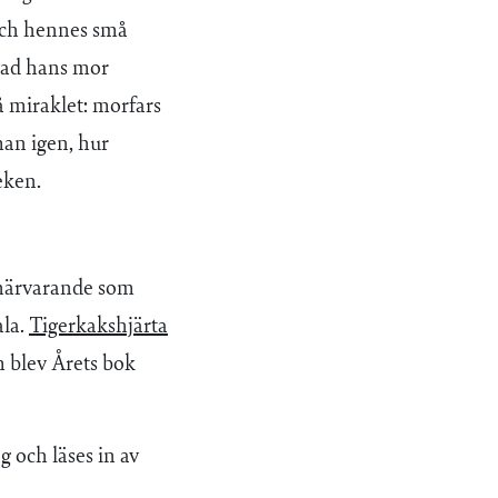
 och hennes små
 vad hans mor
å miraklet: morfars
an igen, hur
eken.
r närvarande som
ala.
Tigerkakshjärta
 blev Årets bok
 och läses in av