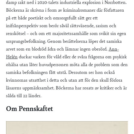
damp rakt ned i 2020-talets industriella explosion i Norrbotten.
Böckerna är skrivna i form av kriminalromaner där författaren
på ett både poetiskt och omsorgsfullt sätt ger ett
inifrånperspektiv som berör såväl rättsväsende, rasism och
renskötsel – och om ett majoritetssamhälle som svikit sin egen
ursprungsbefolkning. Genom berättelserna löper det samiska
arvet som en blodröd ådra och lämnar ingen oberörd.
Ann-
Helén
duckar varken för våld eller de svåra frågorna om psykisk
ohälsa utan låter huvudpersonen möta alla de problem som den
samiska befolkningen fått utstå. Dessutom ser hon också
kvinnornas utsatthet i detta och utan att för den skull förlora
läsarens uppmärksamhet. Böckerna har rosats av kritiker och är
sålda till 22 länder.
Om Pennskaftet