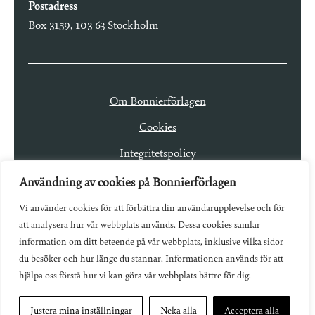
Postadress
Box 3159, 103 63 Stockholm
Om Bonnierförlagen
Cookies
Integritetspolicy
Användning av cookies på Bonnierförlagen
Vi använder cookies för att förbättra din användarupplevelse och för
att analysera hur vår webbplats används. Dessa cookies samlar
information om ditt beteende på vår webbplats, inklusive vilka sidor
du besöker och hur länge du stannar. Informationen används för att
hjälpa oss förstå hur vi kan göra vår webbplats bättre för dig.
Justera mina inställningar
Neka alla
Acceptera alla