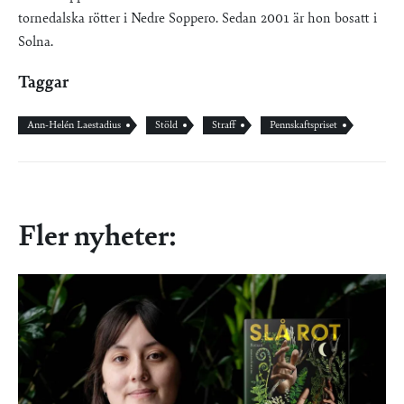
tornedalska rötter i Nedre Soppero. Sedan 2001 är hon bosatt i
Solna.
Taggar
Ann-Helén Laestadius
Stöld
Straff
Pennskaftspriset
Fler nyheter: