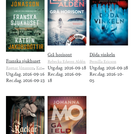
Grå horisont
Döda vinkeln
Franska sjukhuset
Rebecka Edgren Aldén
Pernilla Ericson
,
Utg.dag. 2026-09-18
Utg.dag. 2026-09-28
Ragnar Jónasson
Katrín Jakobsdóttir
Utg.dag. 2026-09-16
Rec.dag. 2026-09-
Rec.dag. 2026-10-
Rec.dag. 2026-09-23
18
05