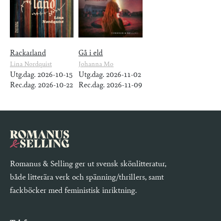
Rackarland
Gå i eld
Lina Nordquist
Johanna Mo
Utg.dag. 2026-10-15
Utg.dag. 2026-11-02
Rec.dag. 2026-10-22
Rec.dag. 2026-11-09
Romanus & Selling ger ut svensk skönlitteratur,
både litterära verk och spänning/thrillers, samt
fackböcker med feministisk inriktning.