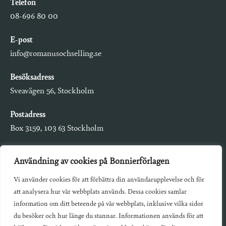
Telefon
08-696 80 00
E-post
info@romanusochselling.se
Besöksadress
Sveavägen 56, Stockholm
Postadress
Box 3159, 103 63 Stockholm
Användning av cookies på Bonnierförlagen
Vi använder cookies för att förbättra din användarupplevelse och för
Om Bonnierförlagen
att analysera hur vår webbplats används. Dessa cookies samlar
Cookies
information om ditt beteende på vår webbplats, inklusive vilka sidor
du besöker och hur länge du stannar. Informationen används för att
Integritetspolicy