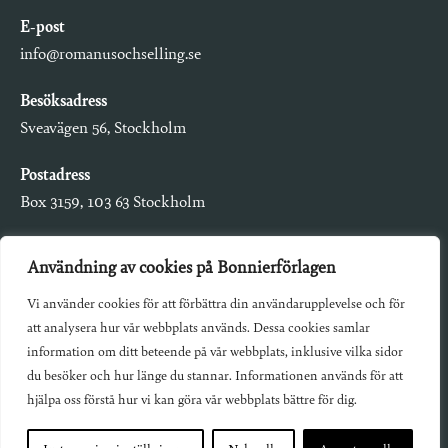
E-post
info@romanusochselling.se
Besöksadress
Sveavägen 56, Stockholm
Postadress
Box 3159, 103 63 Stockholm
Användning av cookies på Bonnierförlagen
Vi använder cookies för att förbättra din användarupplevelse och för
Om Bonnierförlagen
att analysera hur vår webbplats används. Dessa cookies samlar
Cookies
information om ditt beteende på vår webbplats, inklusive vilka sidor
du besöker och hur länge du stannar. Informationen används för att
Integritetspolicy
hjälpa oss förstå hur vi kan göra vår webbplats bättre för dig.