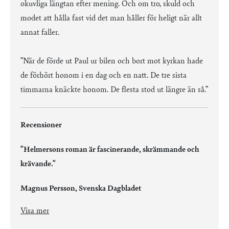
okuvliga längtan efter mening. Och om tro, skuld och
modet att hålla fast vid det man håller för heligt när allt
annat faller.
”När de förde ut Paul ur bilen och bort mot kyrkan hade
de förhört honom i en dag och en natt. De tre sista
timmarna knäckte honom. De flesta stod ut längre än så.”
Recensioner
"Helmersons roman är fascinerande, skrämmande och
krävande."
Magnus Persson, Svenska Dagbladet
"Helmersons roman är fascinerande, skrämmande och krävande. (...) Det som gör berättelsen omöjlig att värja sig från, oavsett hur man ställer sig till katolicismens budskap om tvivel, nåd och frälsning, är hur effektivt den gradvisa demonteringen av den liberala demokratin och övergången till en fascistisk ordning gestaltas nästan i 'realtid'. (...) Och det är det som gör läsningen av denna dystopi till en så egenartad och uppfordrande upplevelse."
"Prosan är flyhänt och effektiv. Engagemanget för trons grubblerier och underjordiska kamp är det som slår djupast an."
"Om den utbredda oron för framtiden i dag vore ett sår, så skulle Helmerson peta rakt in i det."
"Övertygelse, trofasthet och svekfullhet blandas med varandra. (...) Helmerson ställer frågan: Vem kommer du själv att vara i ett samhälle där demokrati och medkänsla ersatts av förtryck och likriktning?"
Visa mer